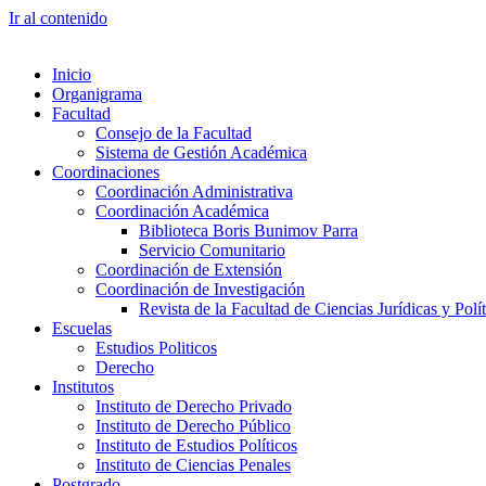
Ir al contenido
Inicio
Organigrama
Facultad
Consejo de la Facultad
Sistema de Gestión Académica
Coordinaciones
Coordinación Administrativa
Coordinación Académica
Biblioteca Boris Bunimov Parra
Servicio Comunitario
Coordinación de Extensión
Coordinación de Investigación
Revista de la Facultad de Ciencias Jurídicas y Polít
Escuelas
Estudios Politicos
Derecho
Institutos
Instituto de Derecho Privado
Instituto de Derecho Público
Instituto de Estudios Políticos
Instituto de Ciencias Penales
Postgrado